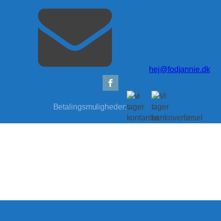
hej@fodjannie.dk
Betalingsmuligheder: