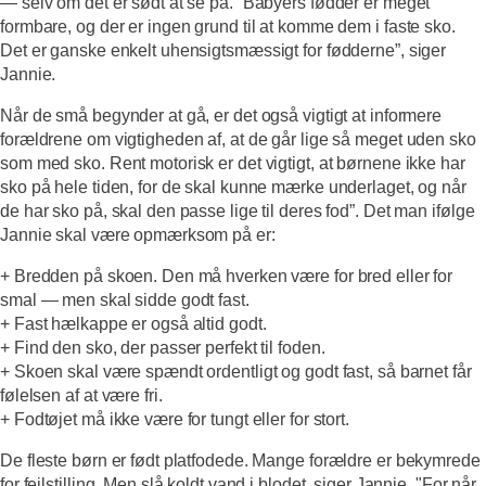
— selv om det er sødt at se på. ”Babyers fødder er meget
formbare, og der er ingen grund til at komme dem i faste sko.
Det er ganske enkelt uhensigtsmæssigt for fødderne”, siger
Jannie.
Når de små begynder at gå, er det også vigtigt at informere
forældrene om vigtigheden af, at de går lige så meget uden sko
som med sko. Rent motorisk er det vigtigt, at børnene ikke har
sko på hele tiden, for de skal kunne mærke underlaget, og når
de har sko på, skal den passe lige til deres fod”. Det man ifølge
Jannie skal være opmærksom på er:
+ Bredden på skoen. Den må hverken være for bred eller for
smal — men skal sidde godt fast.
+ Fast hælkappe er også altid godt.
+ Find den sko, der passer perfekt til foden.
+ Skoen skal være spændt ordentligt og godt fast, så barnet får
følelsen af at være fri.
+ Fodtøjet må ikke være for tungt eller for stort.
De fleste børn er født platfodede. Mange forældre er bekymrede
for fejlstilling, Men slå koldt vand i blodet, siger Jannie. "For når