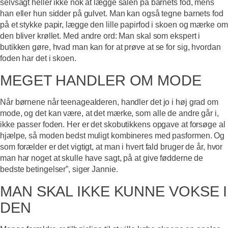
selvsagt heller ikke nok at lægge sålen på barnets fod, mens
han eller hun sidder på gulvet. Man kan også tegne barnets fod
på et stykke papir, lægge den lille papirfod i skoen og mærke om
den bliver krøllet. Med andre ord: Man skal som ekspert i
butikken gøre, hvad man kan for at prøve at se for sig, hvordan
foden har det i skoen.
MEGET HANDLER OM MODE
Når børnene når teenagealderen, handler det jo i høj grad om
mode, og det kan være, at det mærke, som alle de andre går i,
ikke passer foden. Her er det skobutikkens opgave at forsøge al
hjælpe, så moden bedst muligt kombineres med pasformen. Og
som forælder er det vigtigt, at man i hvert fald bruger de år, hvor
man har noget at skulle have sagt, på at give fødderne de
bedste betingelser”, siger Jannie.
MAN SKAL IKKE KUNNE VOKSE I
DEN