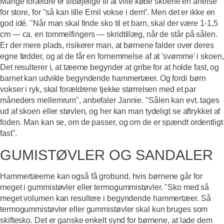
Mange forældre er tilbøjelige til at ville købe skoene en anelse
for store, for "så kan lille Emil vokse i dem”. Men det er ikke en
god idé. "Når man skal finde sko til et barn, skal der være 1-1,5
cm — ca. en tommelfingers — skridtillæg, når de står på sålen.
Er der mere plads, risikerer man, at børnene falder over deres
egne fødder, og at de får en fornemmelse af at 'svømme' i skoen,
Det resulterer i, at tæerne begynder at gribe for at holde fast, og
barnet kan udvikle begyndende hammertæer. Og fordi børn
vokser i ryk, skal forældrene tjekke størrelsen med et par
måneders mellemrum", anbefaler Jannie. "Sålen kan evt. tages
ud af skoen eller støvlen, og her kan man tydeligt se aftrykket af
foden. Man kan se, om de passer, og om de er spændt ordentligt
fast".
GUMISTØVLER OG SANDALER
Hammertæerne kan også få grobund, hvis børnene går for
meget i gummistøvler eller termogummistøvler. "Sko med så
meget volumen kan resultere i begyndende hammertæer. Så
termogummistøvler eller gummistøvler skal kun bruges som
skiftesko. Det er ganske enkelt synd for børnene, at lade dem