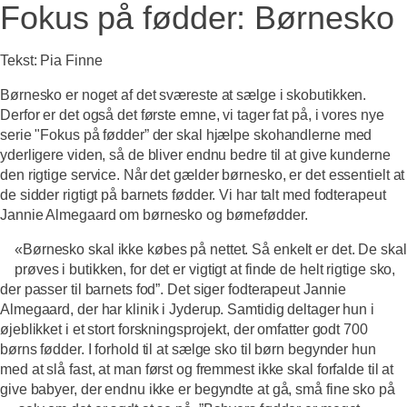
Fokus på fødder: Børnesko
Tekst: Pia Finne
Børnesko er noget af det sværeste at sælge i skobutikken.
Derfor er det også det første emne, vi tager fat på, i vores nye
serie "Fokus på fødder” der skal hjælpe skohandlerne med
yderligere viden, så de bliver endnu bedre til at give kunderne
den rigtige service. Når det gælder børnesko, er det essentielt at
de sidder rigtigt på barnets fødder. Vi har talt med fodterapeut
Jannie Almegaard om børnesko og børnefødder.
«Børnesko skal ikke købes på nettet. Så enkelt er det. De skal
prøves i butikken, for det er vigtigt at finde de helt rigtige sko,
der passer til barnets fod”. Det siger fodterapeut Jannie
Almegaard, der har klinik i Jyderup. Samtidig deltager hun i
øjeblikket i et stort forskningsprojekt, der omfatter godt 700
børns fødder. I forhold til at sælge sko til børn begynder hun
med at slå fast, at man først og fremmest ikke skal forfalde til at
give babyer, der endnu ikke er begyndte at gå, små fine sko på