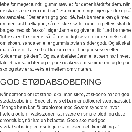
løbe for meget rundt i gummistøvler, for det er hårdt for dem, når
de skal slæbe dem med sig". Samme retningslinjer gælder også
for sandaler. "Det er en rigtig god idé, hvis børnene kan gå med
en med fast hælkappe, så de ikke skøjter rundt, og ellers skal de
bruges med skiftesko", siger Jannie og giver et fif: "Lad børnene
'løbe stærkt' i skoene, så får de hurtigt selv en fornemmelse af,
om skoen, sandalen eller gummistøvlen sidder godt. Og så skal
man få dem til at se bort fra, om der er fine prinsesser eller
Spiderman på dem". Og så anbefaler Jannie, at børn har i hvert
fald et par sandaler og et par sneakers om sommeren, og to par
sko og støvler at veksle imellem om vinteren.
GOD STØDABSOBERING
Når børnene er lidt større, skal man sikre, at skoene har en god
stødabsobering. Specielt hvis et barn er udfordret vægtmæssigt.
"Mange børn kan få problemer med Severs syndrom, hvor
hæleknoglen i vækstzonen kan være en smule blød, og det er
smertefuldt, når hælen belastes. Gode sko med god
stødabsobering er løsningen samt eventuelt fremstilling af