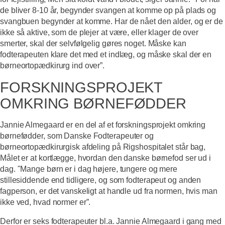
de bliver 8-10 år, begynder svangen at komme op på plads og
svangbuen begynder at komme. Har de nået den alder, og er de
ikke så aktive, som de plejer at være, eller klager de over
smerter, skal der selvfølgelig gøres noget. Måske kan
fodterapeuten klare det med et indlæg, og måske skal der en
børneortopædkirurg ind over”.
FORSKNINGSPROJEKT
OMKRING BØRNEFØDDER
Jannie Almegaard er en del af et forskningsprojekt omkring
børnefødder, som Danske Fodterapeuter og
børneortopædkirurgisk afdeling på Rigshospitalet står bag,
Målet er at kortlægge, hvordan den danske børnefod ser ud i
dag. "Mange børn er i dag højere, tungere og mere
stillesiddende end tidligere, og som fodterapeut og anden
fagperson, er det vanskeligt at handle ud fra normen, hvis man
ikke ved, hvad normer er”.
Derfor er seks fodterapeuter bl.a. Jannie Almegaard i gang med