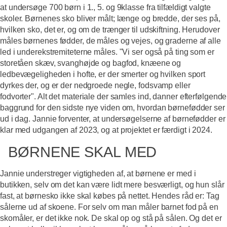
at undersøge 700 børn i 1., 5. og 9klasse fra tilfældigt valgte
skoler. Børnenes sko bliver målt; længe og bredde, der ses på,
hvilken sko, det er, og om de trænger til udskiftning. Herudover
måles børnenes fødder, de måles og vejes, og graderne af alle
led i underekstremiteterne måles. "Vi ser også på ting som er
storetåen skæv, svanghøjde og bagfod, knæene og
ledbevægeligheden i hofte, er der smerter og hvilken sport
dyrkes der, og er der nedgroede negle, fodsvamp eller
fodvorter". Alt det materiale der samles ind, danner efterfølgende
baggrund for den sidste nye viden om, hvordan børnefødder ser
ud i dag. Jannie forventer, at undersøgelserne af børnefødder er
klar med udgangen af 2023, og at projektet er færdigt i 2024.
BØRNENE SKAL MED
Jannie understreger vigtigheden af, at børnene er med i
butikken, selv om det kan være lidt mere besværligt, og hun slår
fast, at børnesko ikke skal købes på nettet. Hendes råd er: Tag
sålerne ud af skoene. For selv om man måler barnet fod på en
skomåler, er det ikke nok. De skal op og stå på sålen. Og det er